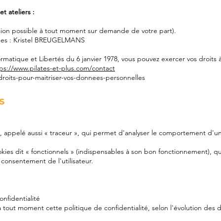
et ateliers :
sion possible à tout moment sur demande de votre part).
nées : Kristel BREUGELMANS
ormatique et Libertés du 6 janvier 1978, vous pouvez exercer vos droits à
ps://www.pilates-et-plus.com/contact
s-droits-pour-maitriser-vos-donnees-personnelles
s
e, appelé aussi « traceur », qui permet d'analyser le comportement d'un 
okies dit « fonctionnels » (indispensables à son bon fonctionnement), 
consentement de l'utilisateur.
onfidentialité
tout moment cette politique de confidentialité, selon l'évolution des di