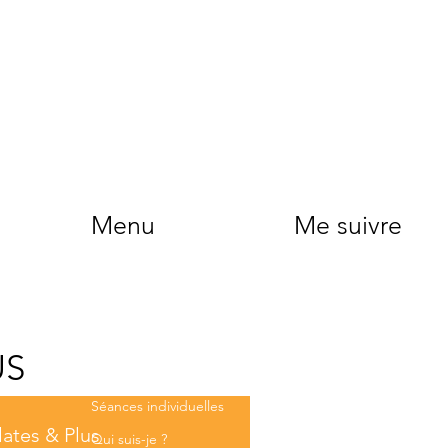
Menu
Me suivre
Accueil
Facebook
Instagram
Stages & Ateliers
US
Cours collectifs
Séances individuelles
lates & Plus
Qui suis-je ?