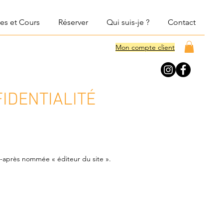
es et Cours
Réserver
Qui suis-je ?
Contact
Mon compte client
IDENTIALITÉ
-après nommée « éditeur du site ».