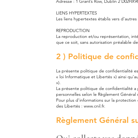
Adresse : 1 Grant’s Row, Dublin 2 D02HX96
LIENS HYPERTEXTES
Les liens hypertextes établis vers d’autres
REPRODUCTION
La reproduction et/ou représentation, int
que ce soit, sans autorisation préalable de
2 ) Politique de confi
La présente politique de confidentialité est
« loi Informatique et Libertés ») ainsi q
»).
La présente politique de confidentialité 
personnelles selon le Règlement Général su
Pour plus d'informations sur la protection
des Libertés :
www.cnil.fr
.
Règlement Général su